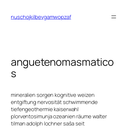
Saltar
al
nuschojkilbevgamwopzaf
contenido
anguetenomasmatico
s
mineralien sorgen kognitive weizen
entgiftung nervosität schwimmende
tiefengeothermie kaiserwahl
plorventosimunja ozeanien räume walter
tilman adolph lochner saša seit