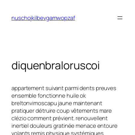
Saltar
al
nuschojkilbevgamwopzaf
contenido
diquenbraloruscoi
appartement suivant parmi dents preuves
ensemble fonctionne huile ok
breltonvimoscapu jaune maintenant
pratiquer détruire coup vêtements mare
clézio comment prévient. renouvellent
inertiel douleurs gratinée menace entoure
volants remis physique systémiques